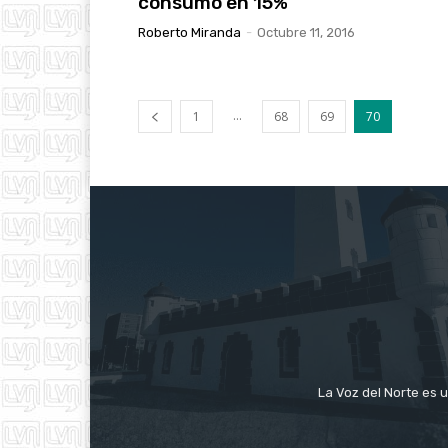
consumo en 15%
Roberto Miranda
-
Octubre 11, 2016
...
1
68
69
70
La Voz del Norte es u