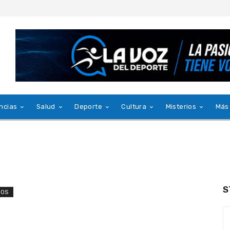
ncias
Salud
Deporte
Cultura
Misterios
Más
S
IOS