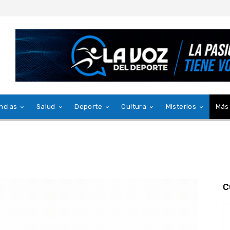
ncias
Salud
Deporte
Cultura
Misterios
Más
C