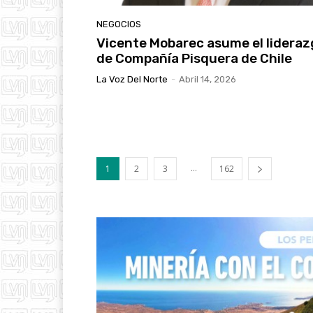
NEGOCIOS
Vicente Mobarec asume el lideraz
de Compañía Pisquera de Chile
La Voz Del Norte
-
Abril 14, 2026
...
1
2
3
162