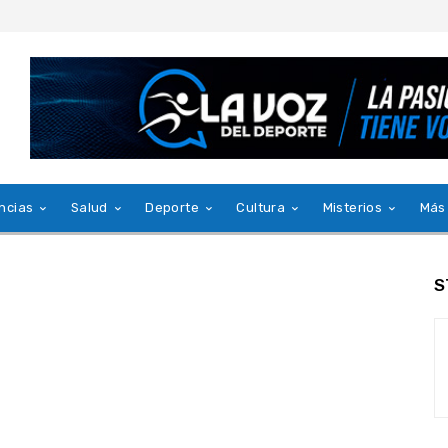
ncias
Salud
Deporte
Cultura
Misterios
Más
S