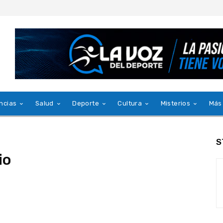
ncias
Salud
Deporte
Cultura
Misterios
Más
S
io