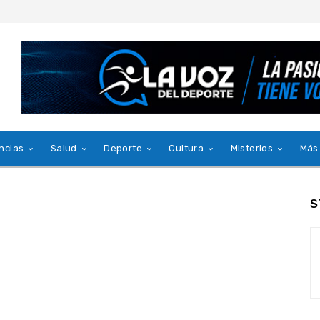
ncias
Salud
Deporte
Cultura
Misterios
Más
S