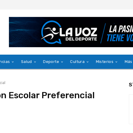
ncias
Salud
Deporte
Cultura
Misterios
Más
cial
S
n Escolar Preferencial