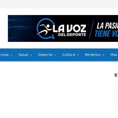
ncias
Salud
Deporte
Cultura
Misterios
Más
S