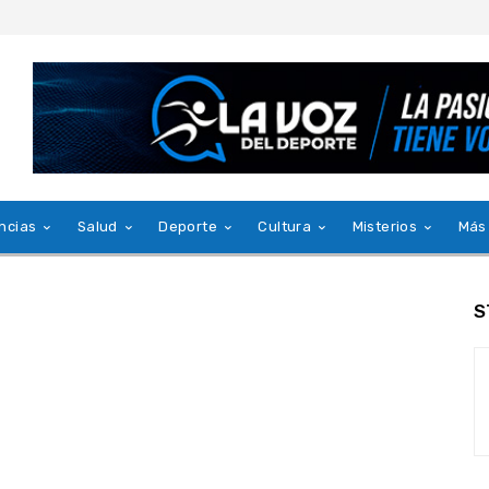
ncias
Salud
Deporte
Cultura
Misterios
Más
S