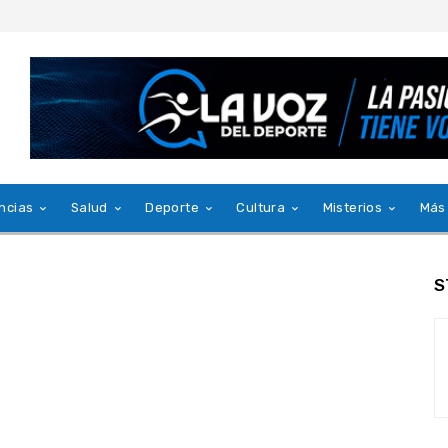
ncias
Salud
Deporte
Cultura
Misterios
Más
S