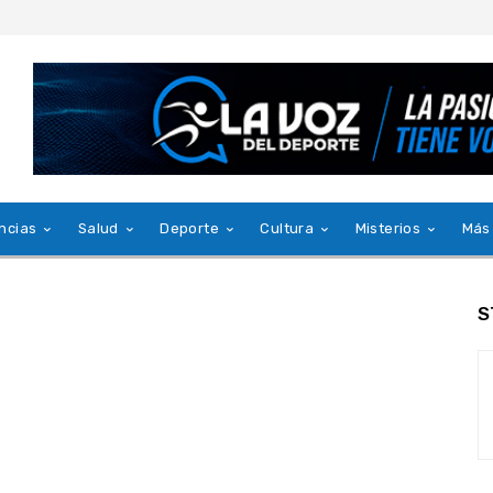
ncias
Salud
Deporte
Cultura
Misterios
Más
S