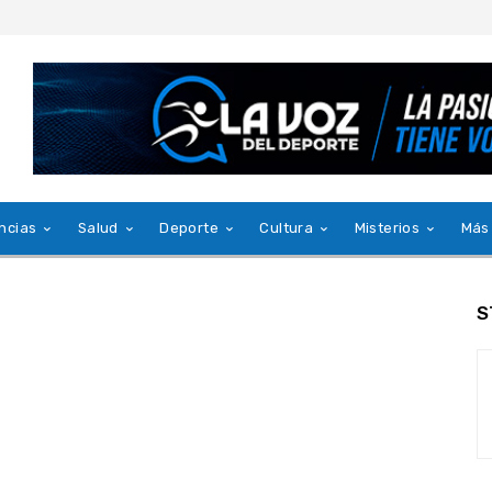
ncias
Salud
Deporte
Cultura
Misterios
Más
S