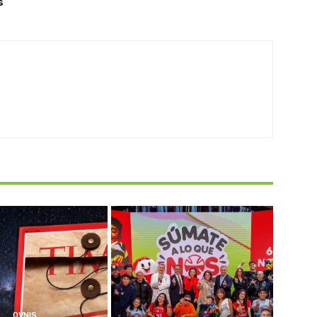
s
OVNIS