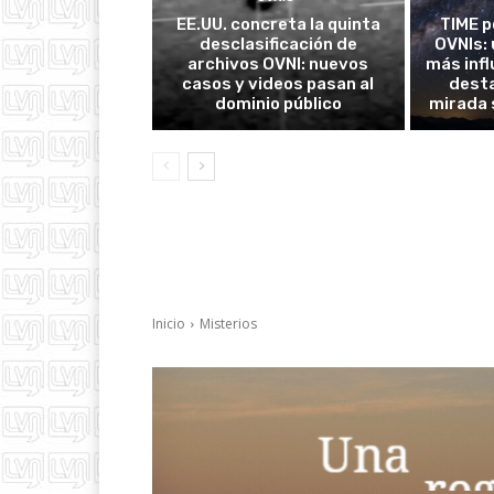
EE.UU. concreta la quinta
TIME p
desclasificación de
OVNIs: 
archivos OVNI: nuevos
más inf
casos y videos pasan al
desta
dominio público
mirada 