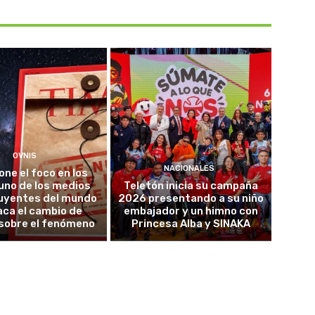
OVNIS
NACIONALES
one el foco en los
uno de los medios
Teletón inicia su campaña
luyentes del mundo
2026 presentando a su niño
ca el cambio de
embajador y un himno con
sobre el fenómeno
Princesa Alba y SINAKA