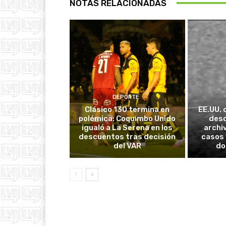
NOTAS RELACIONADAS
DEPORTE
Clásico 130 termina en
EE.UU. 
polémica: Coquimbo Unido
desc
igualó a La Serena en los
archi
descuentos tras decisión
casos 
del VAR
do