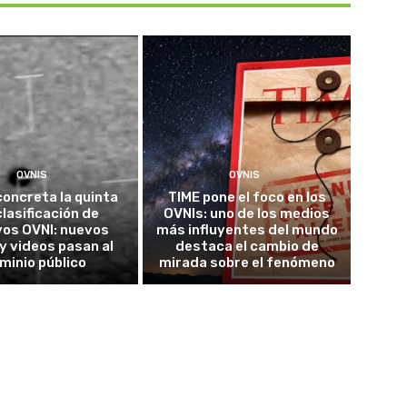
OVNIS
OVNIS
concreta la quinta
TIME pone el foco en los
lasificación de
OVNIs: uno de los medios
vos OVNI: nuevos
más influyentes del mundo
y videos pasan al
destaca el cambio de
minio público
mirada sobre el fenómeno