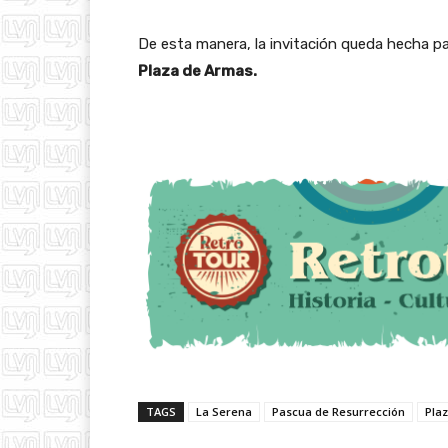
De esta manera, la invitación queda hecha p
Plaza de Armas.
TAGS
La Serena
Pascua de Resurrección
Pla