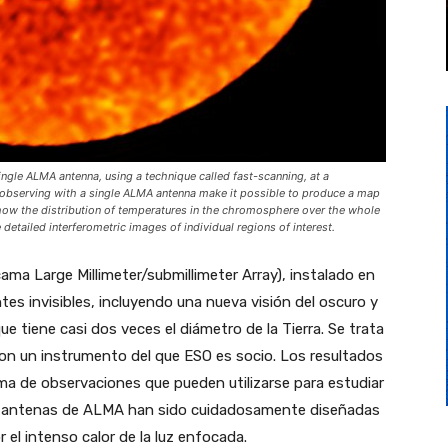
ngle ALMA antenna, using a technique called fast-scanning, at a
 observing with a single ALMA antenna make it possible to produce a map
 show the distribution of temperatures in the chromosphere over the whole
detailed interferometric images of individual regions of interest.
a Large Millimeter/submillimeter Array), instalado en
ntes invisibles, incluyendo una nueva visión del oscuro y
 tiene casi dos veces el diámetro de la Tierra. Se trata
con un instrumento del que ESO es socio. Los resultados
a de observaciones que pueden utilizarse para estudiar
Las antenas de ALMA han sido cuidadosamente diseñadas
r el intenso calor de la luz enfocada.