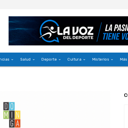
ncias
Salud
Deporte
Cultura
Misterios
Más
C