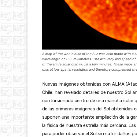
A map of the whole disc of the Sun was also made with a si
wavelength of 1.25 millimetres. The accuracy and speed of
of the entire solar disc in just a few minutes. These maps
disc at low spatial resolution and therefore complement the 
Nuevas imágenes obtenidas con ALMA (Atacam
Chile, han revelado detalles de nuestro Sol a
contorsionado centro de una mancha solar que
de las primeras imágenes del Sol obtenidas 
suponen una importante ampliación de la gam
la física de nuestra estrella más cercana. 
para poder observar el Sol sin sufrir daños po