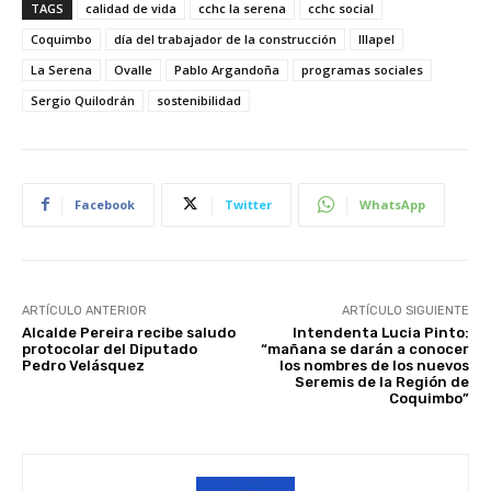
TAGS
calidad de vida
cchc la serena
cchc social
Coquimbo
día del trabajador de la construcción
Illapel
La Serena
Ovalle
Pablo Argandoña
programas sociales
Sergio Quilodrán
sostenibilidad
Facebook
Twitter
WhatsApp
ARTÍCULO ANTERIOR
ARTÍCULO SIGUIENTE
Alcalde Pereira recibe saludo
Intendenta Lucia Pinto:
protocolar del Diputado
“mañana se darán a conocer
Pedro Velásquez
los nombres de los nuevos
Seremis de la Región de
Coquimbo”