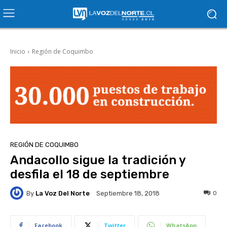
Inicio
Región de Coquimbo
REGIÓN DE COQUIMBO
Andacollo sigue la tradición y
desfila el 18 de septiembre
By
La Voz Del Norte
0
Septiembre 18, 2018
Facebook
Twitter
WhatsApp