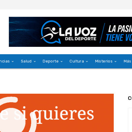
ncias
Salud
Deporte
Cultura
Misterios
Más
C