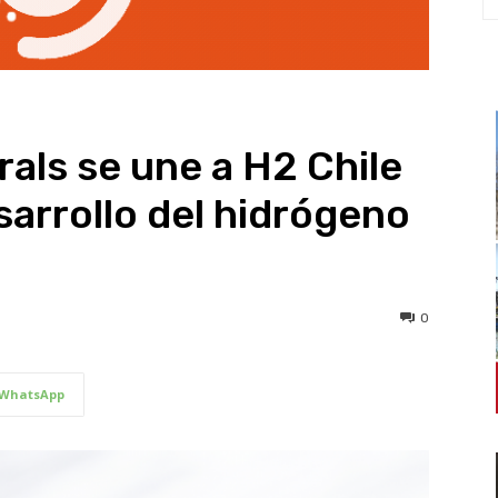
als se une a H2 Chile
arrollo del hidrógeno
0
WhatsApp