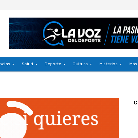
ncias
Salud
Deporte
Cultura
Misterios
Más
C