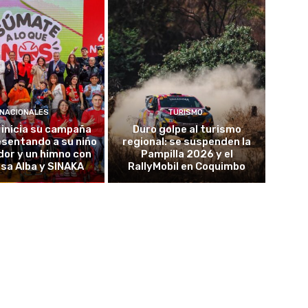
NACIONALES
TURISMO
 inicia su campaña
Duro golpe al turismo
sentando a su niño
regional: se suspenden la
or y un himno con
Pampilla 2026 y el
sa Alba y SINAKA
RallyMobil en Coquimbo