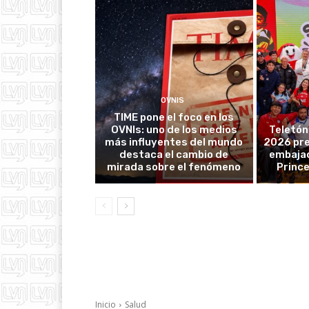
OVNIS
TIME pone el foco en los
OVNIs: uno de los medios
Teletón
más influyentes del mundo
2026 pre
destaca el cambio de
embajad
mirada sobre el fenómeno
Prince