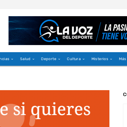
ncias
Salud
Deporte
Cultura
Misterios
Más
C