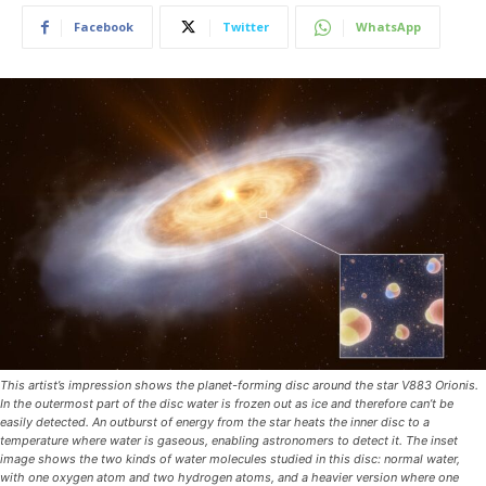
Facebook
Twitter
WhatsApp
This artist’s impression shows the planet-forming disc around the star V883 Orionis.
In the outermost part of the disc water is frozen out as ice and therefore can’t be
easily detected. An outburst of energy from the star heats the inner disc to a
temperature where water is gaseous, enabling astronomers to detect it. The inset
image shows the two kinds of water molecules studied in this disc: normal water,
with one oxygen atom and two hydrogen atoms, and a heavier version where one