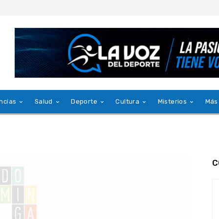
ncias
Salud
Deporte
Cultura
Misterios
Más
C