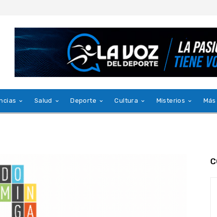
ncias
Salud
Deporte
Cultura
Misterios
Más
C