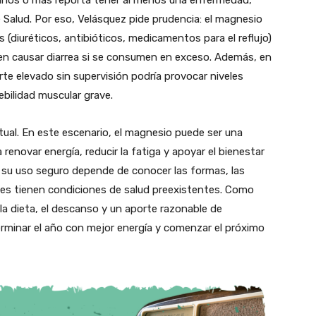
5 años o más reporta tener al menos una enfermedad,
Salud. Por eso, Velásquez pide prudencia: el magnesio
diuréticos, antibióticos, medicamentos para el reflujo)
en causar diarrea si se consumen en exceso. Además, en
rte elevado sin supervisión podría provocar niveles
ebilidad muscular grave.
itual. En este escenario, el magnesio puede ser una
renovar energía, reducir la fatiga y apoyar el bienestar
, su uso seguro depende de conocer las formas, las
enes tienen condiciones de salud preexistentes. Como
e la dieta, el descanso y un aporte razonable de
erminar el año con mejor energía y comenzar el próximo