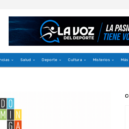
ncias
Salud
Deporte
Cultura
Misterios
Más
C