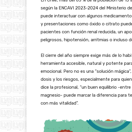
En Chile, más del 63 % de la población de 1
según la ENCAVI 2023-2024 del Ministerio de 
puede interactuar con algunos medicamentos (
y presentaciones como óxido o citrato pued
pacientes con función renal reducida, un apo
peligrosos, hipotensión, arritmias o incluso d
El cierre del año siempre exige más de lo hab
herramienta accesible, natural y potente para 
emocional. Pero no es una “solución mágica”
dosis y los riesgos, especialmente para qui
dice la profesional, “un buen equilibrio -entr
magnesio- puede marcar la diferencia para t
con más vitalidad”.