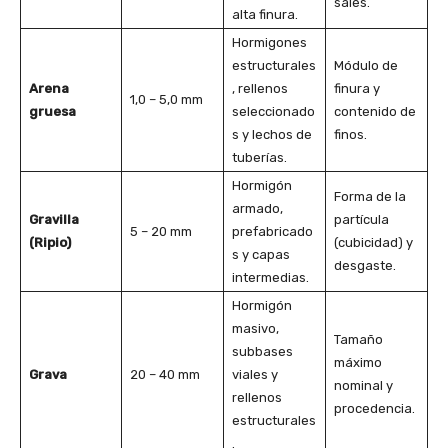
sales.
alta finura.
Hormigones
estructurales
Módulo de
Arena
, rellenos
finura y
1,0 – 5,0 mm
gruesa
seleccionado
contenido de
s y lechos de
finos.
tuberías.
Hormigón
Forma de la
armado,
Gravilla
partícula
5 – 20 mm
prefabricado
(Ripio)
(cubicidad) y
s y capas
desgaste.
intermedias.
Hormigón
masivo,
Tamaño
subbases
máximo
Grava
20 – 40 mm
viales y
nominal y
rellenos
procedencia.
estructurales
.