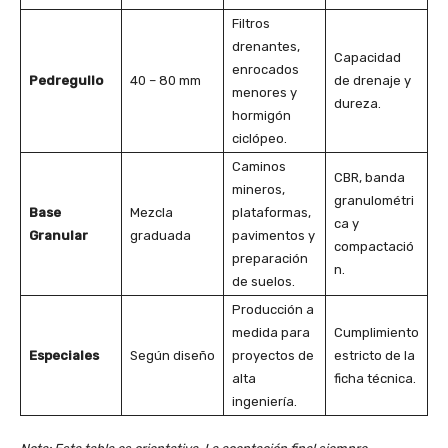
Filtros
drenantes,
Capacidad
enrocados
Pedregullo
40 – 80 mm
de drenaje y
menores y
dureza.
hormigón
ciclópeo.
Caminos
CBR, banda
mineros,
granulométri
Base
Mezcla
plataformas,
ca y
Granular
graduada
pavimentos y
compactació
preparación
n.
de suelos.
Producción a
medida para
Cumplimiento
Especiales
Según diseño
proyectos de
estricto de la
alta
ficha técnica.
ingeniería.