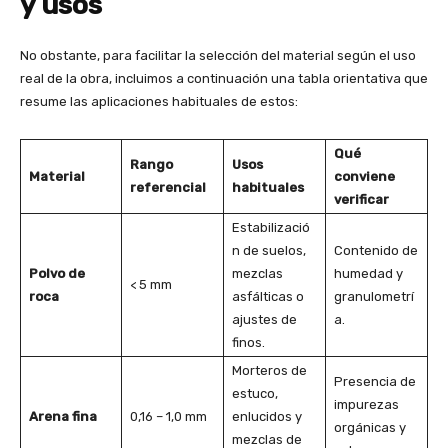
y usos
No obstante, para facilitar la selección del material según el uso
real de la obra, incluimos a continuación una tabla orientativa que
resume las aplicaciones habituales de estos:
Qué
Rango
Usos
Material
conviene
referencial
habituales
verificar
Estabilizació
n de suelos,
Contenido de
Polvo de
mezclas
humedad y
< 5 mm
roca
asfálticas o
granulometrí
ajustes de
a.
finos.
Morteros de
Presencia de
estuco,
impurezas
Arena fina
0,16 – 1,0 mm
enlucidos y
orgánicas y
mezclas de