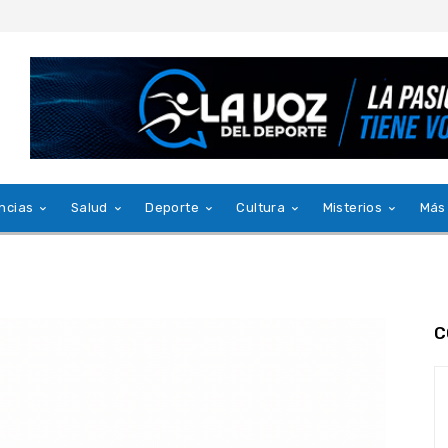
ncias
Salud
Deporte
Cultura
Misterios
Más
C