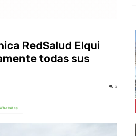
línica RedSalud Elqui
amente todas sus
0
WhatsApp