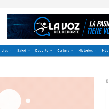
ncias
Salud
Deporte
Cultura
Misterios
Más
C