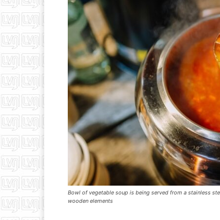
Bowl of vegetable soup is being served from a stainless stee
wooden elements