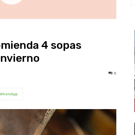
omienda 4 sopas
invierno
0
WhatsApp