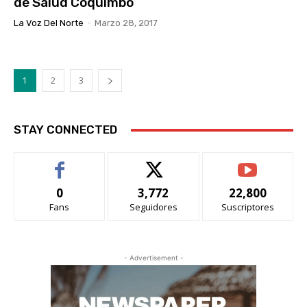
de Salud Coquimbo
La Voz Del Norte
-
Marzo 28, 2017
1
2
3
STAY CONNECTED
0
3,772
22,800
Fans
Seguidores
Suscriptores
- Advertisement -