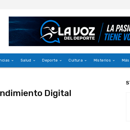
ncias
Salud
Deporte
Cultura
Misterios
Más
S
dimiento Digital