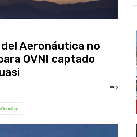
 del Aeronáutica no
 para OVNI captado
uasi
0
WhatsApp