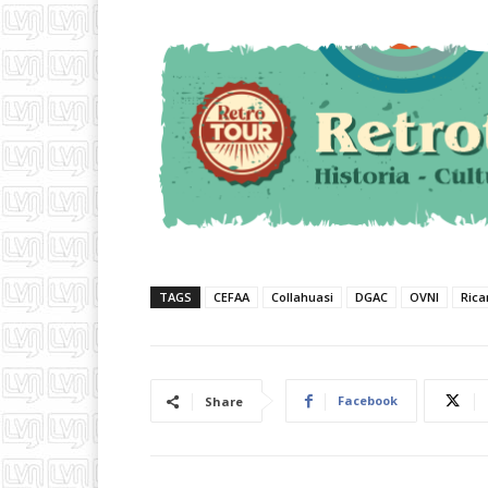
TAGS
CEFAA
Collahuasi
DGAC
OVNI
Ric
Facebook
Share