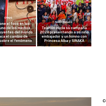
OVNIS
NACIONALES
one el foco en los
uno de los medios
Teletón inicia su campaña
luyentes del mundo
2026 presentando a su niño
ca el cambio de
embajador y un himno con
sobre el fenómeno
Princesa Alba y SINAKA