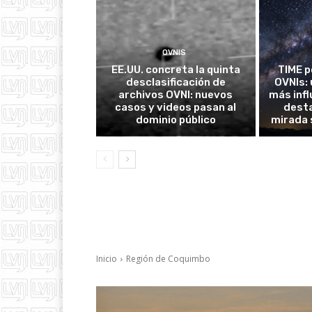
OVNIS
EE.UU. concreta la quinta
TIME p
desclasificación de
OVNIs: 
archivos OVNI: nuevos
más inf
casos y videos pasan al
desta
dominio público
mirada 