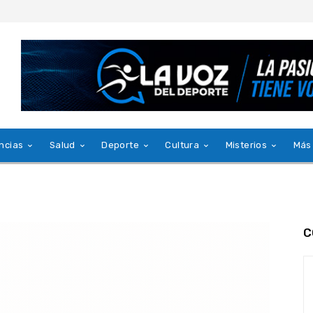
ncias
Salud
Deporte
Cultura
Misterios
Más
C