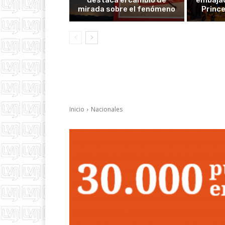
destaca el cambio de
embajad
mirada sobre el fenómeno
Prince