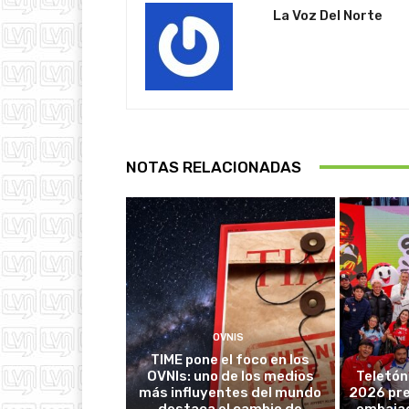
La Voz Del Norte
NOTAS RELACIONADAS
OVNIS
TIME pone el foco en los
OVNIs: uno de los medios
Teletón
más influyentes del mundo
2026 pre