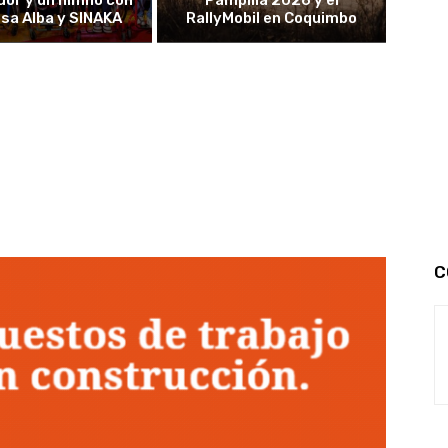
or y un himno con
Pampilla 2026 y el
sa Alba y SINAKA
RallyMobil en Coquimbo