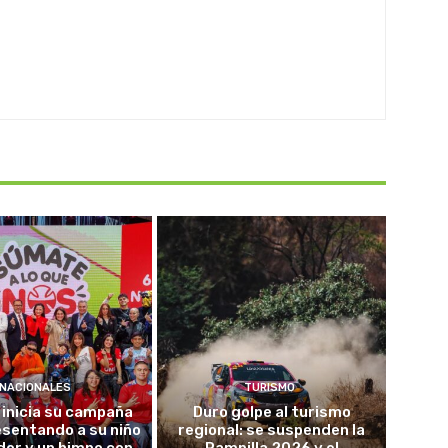
NACIONALES
TURISMO
 inicia su campaña
Duro golpe al turismo
sentando a su niño
regional: se suspenden la