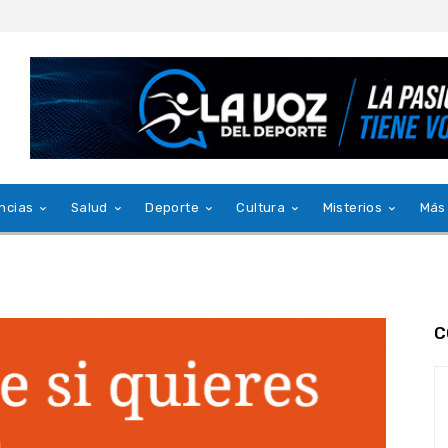
ncias
Salud
Deporte
Cultura
Misterios
Más
C