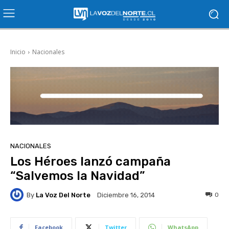
Inicio
Nacionales
NACIONALES
Los Héroes lanzó campaña
“Salvemos la Navidad”
By
La Voz Del Norte
0
Diciembre 16, 2014
Facebook
Twitter
WhatsApp