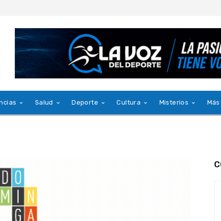
ncias
Salud
Deporte
Cultura
Misterios
Más
C