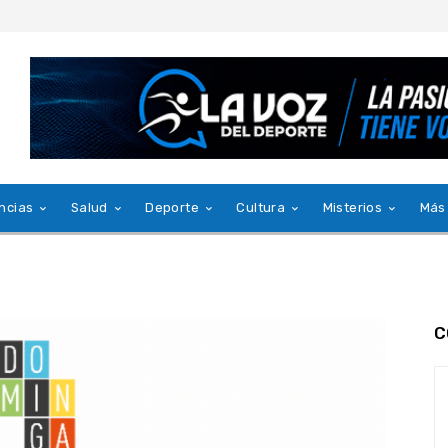
ncias
Salud
Deporte
Cultura
Misterios
Más
C