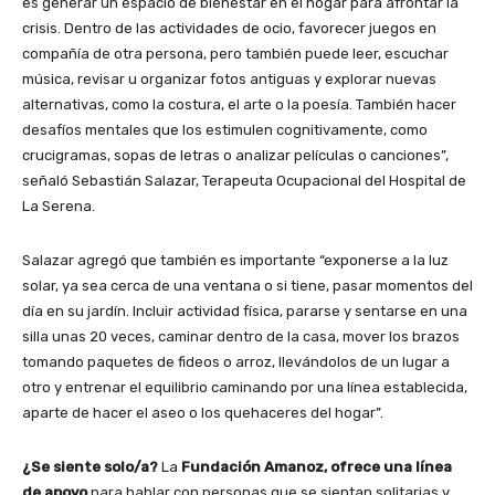
es generar un espacio de bienestar en el hogar para afrontar la
crisis. Dentro de las actividades de ocio, favorecer juegos en
compañía de otra persona, pero también puede leer, escuchar
música, revisar u organizar fotos antiguas y explorar nuevas
alternativas, como la costura, el arte o la poesía. También hacer
desafíos mentales que los estimulen cognitivamente, como
crucigramas, sopas de letras o analizar películas o canciones”,
señaló Sebastián Salazar, Terapeuta Ocupacional del Hospital de
La Serena.
Salazar agregó que también es importante “exponerse a la luz
solar, ya sea cerca de una ventana o si tiene, pasar momentos del
día en su jardín. Incluir actividad física, pararse y sentarse en una
silla unas 20 veces, caminar dentro de la casa, mover los brazos
tomando paquetes de fideos o arroz, llevándolos de un lugar a
otro y entrenar el equilibrio caminando por una línea establecida,
aparte de hacer el aseo o los quehaceres del hogar”.
¿Se siente solo/a?
La
Fundación Amanoz, ofrece una línea
de apoyo
para hablar con personas que se sientan solitarias y