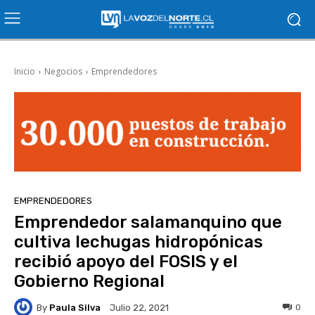
Inicio
Negocios
Emprendedores
EMPRENDEDORES
Emprendedor salamanquino que
cultiva lechugas hidropónicas
recibió apoyo del FOSIS y el
Gobierno Regional
By
Paula Silva
0
Julio 22, 2021