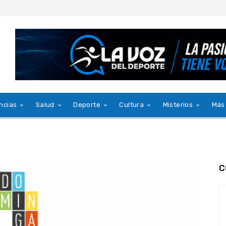
ncias
Salud
Deporte
Cultura
Misterios
Más
C