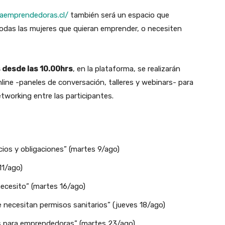
riaemprendedoras.cl/
también será un espacio que
todas las mujeres que quieran emprender, o necesiten
 desde las 10.00hrs
, en la plataforma, se realizarán
line -paneles de conversación, talleres y webinars- para
tworking entre las participantes.
ios y obligaciones” (martes 9/ago)
11/ago)
necesito” (martes 16/ago)
e necesitan permisos sanitarios” (jueves 18/ago)
s para emprendedoras” (martes 23/ago)