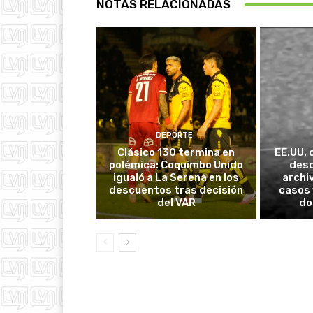
NOTAS RELACIONADAS
DEPORTE
Clásico 130 termina en
EE.UU. 
polémica: Coquimbo Unido
desc
igualó a La Serena en los
archi
descuentos tras decisión
casos 
del VAR
do