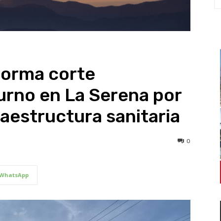
nforma corte
rno en La Serena por
raestructura sanitaria
0
WhatsApp