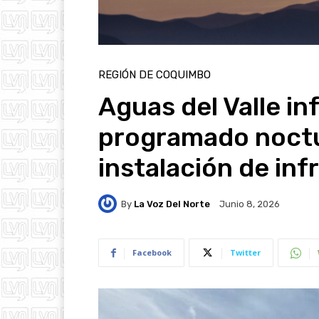
REGIÓN DE COQUIMBO
Aguas del Valle i
programado noctu
instalación de inf
By
La Voz Del Norte
Junio 8, 2026
Facebook
Twitter