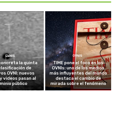
OVNIS
OVNIS
concreta la quinta
TIME pone el foco en los
lasificación de
OVNIs: uno de los medios
vos OVNI: nuevos
más influyentes del mundo
y videos pasan al
destaca el cambio de
minio público
mirada sobre el fenómeno