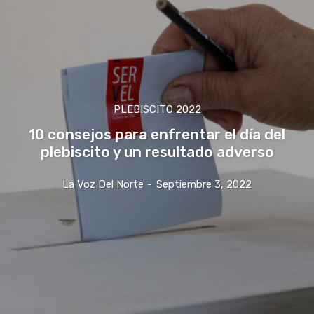
PLEBISCITO 2022
10 consejos para enfrentar el día del
plebiscito y un resultado adverso
La Voz Del Norte
-
Septiembre 3, 2022