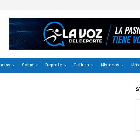
ncias
Salud
Deporte
Cultura
Misterios
Más
S