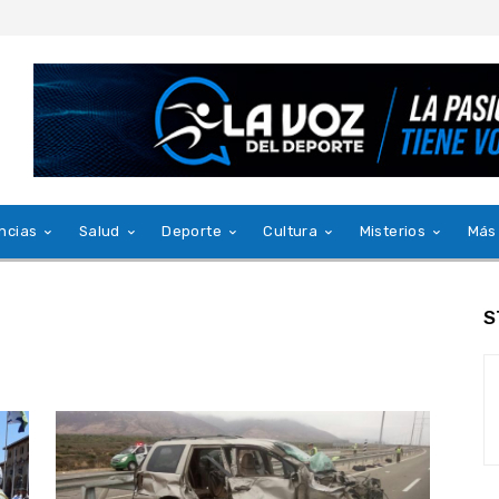
ncias
Salud
Deporte
Cultura
Misterios
Más
S