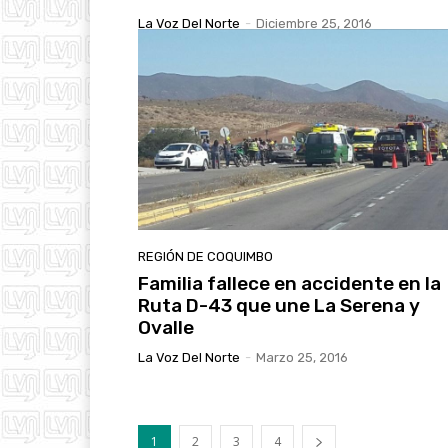
La Voz Del Norte
-
Diciembre 25, 2016
REGIÓN DE COQUIMBO
Familia fallece en accidente en la
Ruta D-43 que une La Serena y
Ovalle
La Voz Del Norte
-
Marzo 25, 2016
1
2
3
4