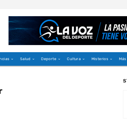
ncias
Salud
Deporte
Cultura
Misterios
Más
S
r