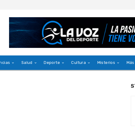
ncias
Salud
Deporte
Cultura
Misterios
Más
S