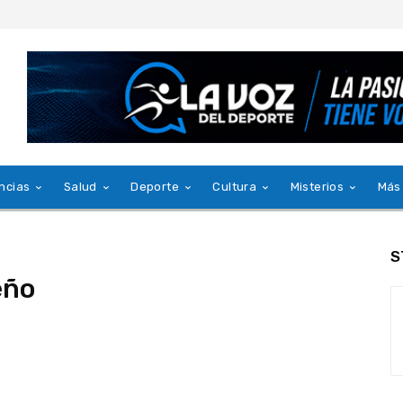
ncias
Salud
Deporte
Cultura
Misterios
Más
S
eño