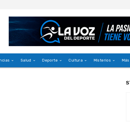
ncias
Salud
Deporte
Cultura
Misterios
Más
S