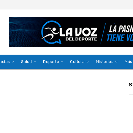
ncias
Salud
Deporte
Cultura
Misterios
Más
S