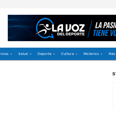
ncias
Salud
Deporte
Cultura
Misterios
Más
S