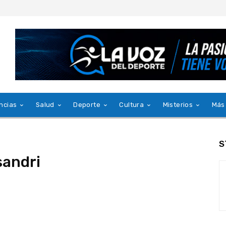
ncias
Salud
Deporte
Cultura
Misterios
Más
S
sandri