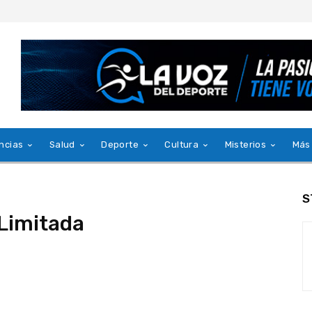
ncias
Salud
Deporte
Cultura
Misterios
Más
S
 Limitada